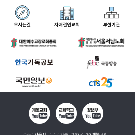
오시는길
자매결연교회
부설기관
주소 : 서울시 구로구 개봉로16가길 20 개봉교회