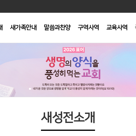
내
새가족안내
말씀과찬양
구역사역
교육사역
새성전소개