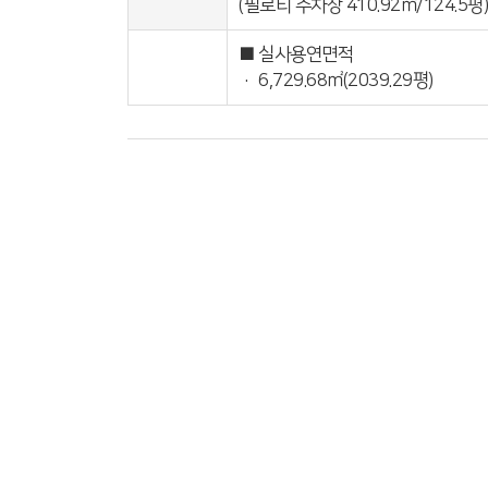
(필로티 주차장 410.92㎡/124.5평)
■ 실사용연면적
· 6,729.68㎡(2039.29평)