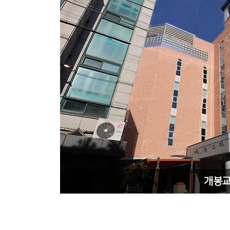
지상주차장
개봉교