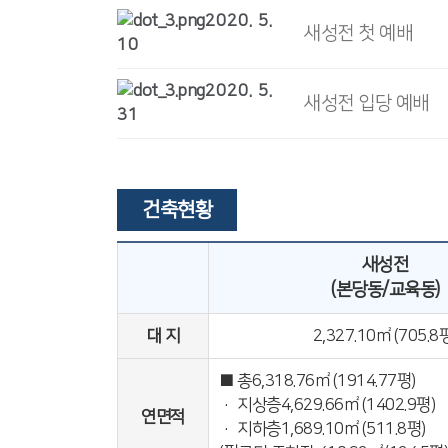
2020. 5.
새성전 첫 예배
10
2020. 5.
새성전 입당 예배
31
건축현황
새성전
(본당동/교육동)
대 지
2,327.10㎡ (705.8
■ 총6,318.76㎡ (1914.77평)
· 지상층4,629.66㎡ (1402.9평)
연면적
· 지하층1,689.10㎡ (511.8평)