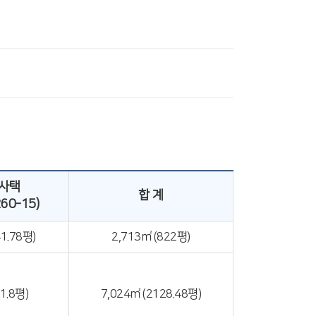
사택
합 계
60-15)
41.78평)
2,713㎡ (822평)
1.8평)
7,024㎡ (2128.48평)