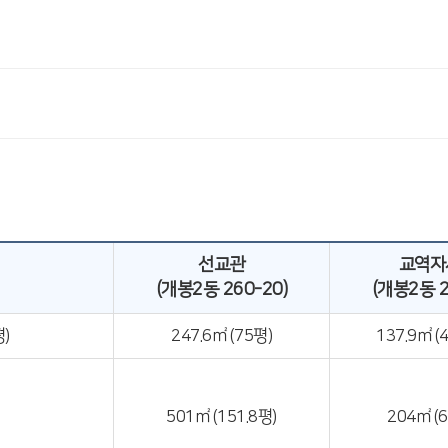
선교관
교역자
(개봉2동 260-20)
(개봉2동 2
평)
247.6㎡ (75평)
137.9㎡ (
501㎡ (151.8평)
204㎡ (6