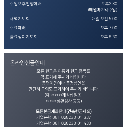
주일오후찬양예배
오후2:30
(매월마지막주일)
새벽기도회
매일 오전 5:00
수요예배
오후 7:00
금요심야기도회
오후 8:30
온라인헌금안내
모든 헌금은 이름과 헌금 종류를
꼭 표기해 주시기 바랍니다.
동명이인이나 동명삼인을
간단히 구역도 표기하여 주시기 바랍니다.
(예:ㅇㅇㅇ개삼십일조,
ㅇㅇㅇ삼환감사 등등)
모든헌금계좌안내(건축헌금제외)
기업은행 081-028233-01-337
기업은행 081-028233-01-433