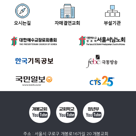
오시는길
자매결연교회
부설기관
주소 : 서울시 구로구 개봉로16가길 20 개봉교회