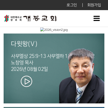
로그인
|
회원가입
다윗왕(Ⅴ)
사무엘상 25:9-13 사무엘하 11:1-5 24:1-2
노창영 목사
2026년 08월 02일