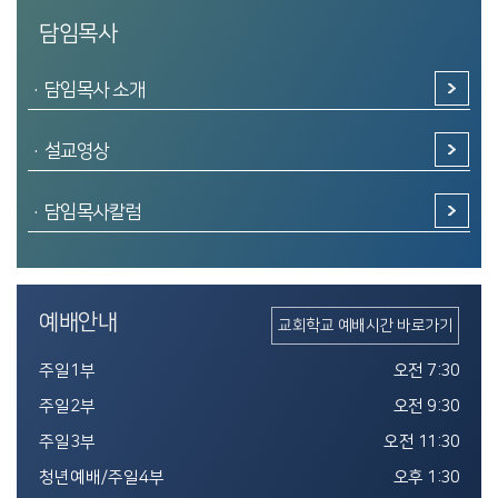
담임목사
·담임목사 소개
·설교영상
·담임목사칼럼
예배안내
교회학교 예배시간 바로가기
주일1부
오전 7:30
주일2부
오전 9:30
주일3부
오전 11:30
청년예배/주일4부
오후 1:30