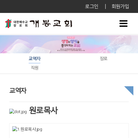
로그인
|
회원가입
교역자
장로
직원
교역자
원로목사