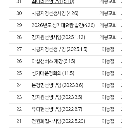
31
최나리선생부임 (5.10)
개봉교회
202
30
사공지영선생사임 (4.26)
개봉교회
202
29
2026년도 성가대요람 발간(4.26)
개봉교회
202
28
김지원선생사임(2025.1.12)
개봉교회
202
27
사공지영선생부임 (2025.1.5)
이동철
202
26
아삽챔버스 개강 (6.15)
이동철
202
25
성가대운영회의 (11.5)
이동철
202
24
문경민선생부임 (2023.8.6)
이동철
202
23
김지원선생부임(2023.3.5)
이동철
202
22
유다현선생부임(2022.8.7)
이동철
202
21
전원희집사사임(2022.5.29)
이동철
202