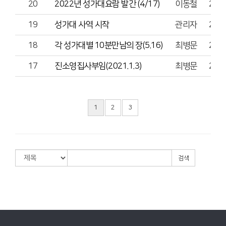
20
2022년 성가대요람 발간 (4/17)
이동철
202
19
성가대 사역 시작
관리자
202
18
각 성가대별 10분만남의 장(5.16)
최병문
202
17
진소영집사부임(2021.1.3)
최병문
202
1
2
3
검색